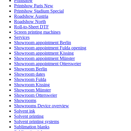
Printshow
Printshow Paris New
Printshow Stadium Special
Roadshow Austria
Roadshow North
Roll-to-Sheet DTF
Screen printing machines
Services
Showroom appointment Berlin
Showroom appointment Fulda opening
Showroom appointment Kissing
Showroom appointment Münster
Showroom appointment Ottersweier
Showroom Berlin
Showroom dates
Showroom Fulda
Showroom Kissing
Showroom Münster
Showroom Ottersweier
Showrooms
Showrooms Device overview
Solvent ink
Solvent printing
Solvent printing systems
Sublimation blanks