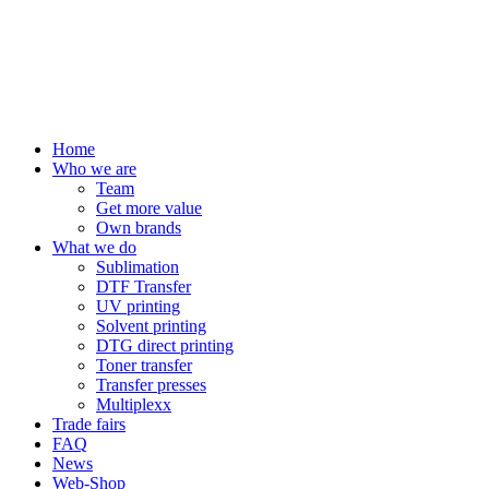
Home
Who we are
Team
Get more value
Own brands
What we do
Sublimation
DTF Transfer
UV printing
Solvent printing
DTG direct printing
Toner transfer
Transfer presses
Multiplexx
Trade fairs
FAQ
News
Web-Shop