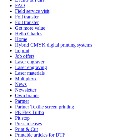
FAQ
Field service visit
Foil transfer
Foil transfer
Get more value
Hello Charles
Home
Hybrid CMYK digital printing systems
Imprint
Job offers
Laser engraver
Laser engraving
Laser materials
Multiplexx
News
Newsletter
Own brands
Partner
Partner Textile screen printing
PE Flex Turbo
Pit stop
Press releases
Print & Cut
Printable articles for DTF