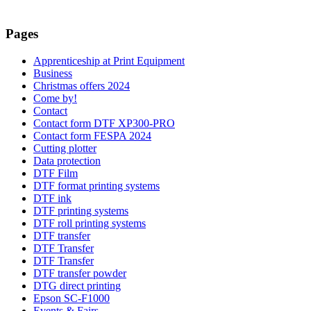
Pages
Apprenticeship at Print Equipment
Business
Christmas offers 2024
Come by!
Contact
Contact form DTF XP300-PRO
Contact form FESPA 2024
Cutting plotter
Data protection
DTF Film
DTF format printing systems
DTF ink
DTF printing systems
DTF roll printing systems
DTF transfer
DTF Transfer
DTF Transfer
DTF transfer powder
DTG direct printing
Epson SC-F1000
Events & Fairs