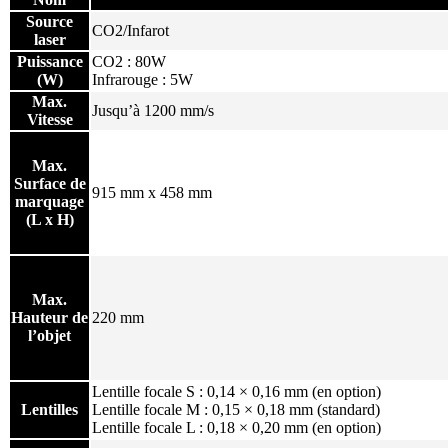
Source
CO2/Infarot
laser
Puissance
CO2 : 80W
(W)
Infrarouge : 5W
Max.
Jusqu’à 1200 mm/s
Vitesse
Max.
Surface de
915 mm x 458 mm
marquage
(L x H)
Max.
Hauteur de
220 mm
l’objet
Lentille focale S : 0,14 × 0,16 mm (en option)
Lentilles
Lentille focale M : 0,15 × 0,18 mm (standard)
Lentille focale L : 0,18 × 0,20 mm (en option)