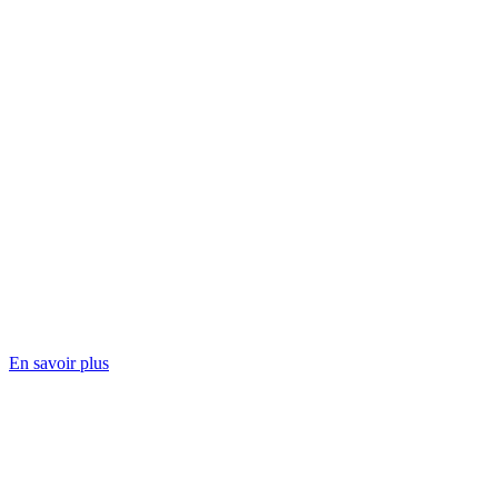
En savoir plus
Des questions ? Nous sommes là pour
toi !