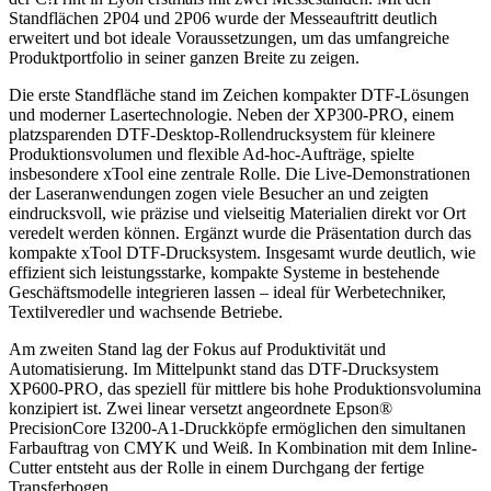
Standflächen 2P04 und 2P06 wurde der Messeauftritt deutlich
erweitert und bot ideale Voraussetzungen, um das umfangreiche
Produktportfolio in seiner ganzen Breite zu zeigen.
Die erste Standfläche stand im Zeichen kompakter DTF-Lösungen
und moderner Lasertechnologie. Neben der XP300-PRO, einem
platzsparenden DTF-Desktop-Rollendrucksystem für kleinere
Produktionsvolumen und flexible Ad-hoc-Aufträge, spielte
insbesondere xTool eine zentrale Rolle. Die Live-Demonstrationen
der Laseranwendungen zogen viele Besucher an und zeigten
eindrucksvoll, wie präzise und vielseitig Materialien direkt vor Ort
veredelt werden können. Ergänzt wurde die Präsentation durch das
kompakte xTool DTF-Drucksystem. Insgesamt wurde deutlich, wie
effizient sich leistungsstarke, kompakte Systeme in bestehende
Geschäftsmodelle integrieren lassen – ideal für Werbetechniker,
Textilveredler und wachsende Betriebe.
Am zweiten Stand lag der Fokus auf Produktivität und
Automatisierung. Im Mittelpunkt stand das DTF-Drucksystem
XP600-PRO, das speziell für mittlere bis hohe Produktionsvolumina
konzipiert ist. Zwei linear versetzt angeordnete Epson®
PrecisionCore I3200-A1-Druckköpfe ermöglichen den simultanen
Farbauftrag von CMYK und Weiß. In Kombination mit dem Inline-
Cutter entsteht aus der Rolle in einem Durchgang der fertige
Transferbogen.