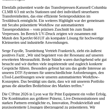
Ebenfalls präsentiert wurde das Transferpressen-Karussell Columbia
CLMB 6/3 mit sechs Stationen und drei individuell steuerbaren
Transfereinheiten, das eine effiziente Serienproduktion im
Textildruck ermöglicht. Ein weiteres Highlight war der gemeinsam
mit Secabo präsentierte Workflow zur automatisierten
Tassenproduktion – vom präzisen Zuschnitt bis zum finalen
Verpressen. Im Bereich UV-Druck zeigten wir zusammen mit
Mutoh den XpertJet 661UF als kompakte Lösung für hochwertige
Kleinserien und industrielle Anwendungen.
Serge Fayolle, Teamleitung Vertrieb Frankreich, zieht ein äußerst
positives Fazit: „Wir sind begeistert von der Resonanz auf unseren
erweiterten Messeauftritt. Beide Stände waren durchgehend sehr gut
besucht und wir durften viele inspirierende und zugleich konkrete
Gespräche führen. Besonders gefreut hat uns das große Interesse an
unseren DTF-Systemen für unterschiedlichste Anforderungen, den
xTool-Laserlösungen sowie unseren automatisierten Workflow-
Konzepten. Das bestätigt uns darin, dass wir mit unserem Portfolio
genau die aktuellen Bedürfnisse des Marktes treffen.“
Die C!Print 2026 in Lyon war für Print Equipment ein voller Erfolg.
Die Kombination aus größerer Präsenz, Live-Demonstrationen und
starken Partnern ermöglichte es, Innovation, Produktvielfalt und
praxisorientierte Lösungen überzeugend zu präsentieren. Wir