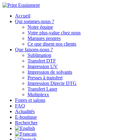
Accueil
Qui sommes-nous ?
Notre équipe
Votre plus-value chez nous
Marques propres
Ce que disent nos clients
Que faisons-nous ?
Sublimation
Transfert DTF
Impression UV
Impression de solvants
Presses à transfert
Impression Directe DTG
Transfert Laser
Multiplexx
Foires et salons
FAQ
Actualités
E-boutique
Rechercher