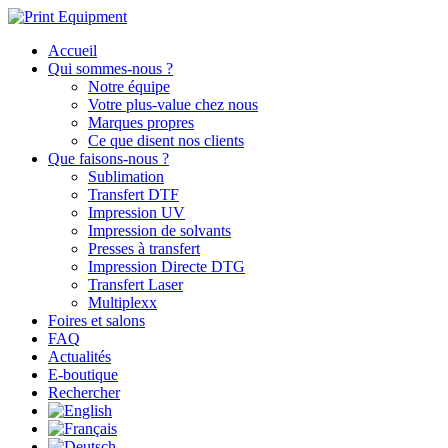
Accueil
Qui sommes-nous ?
Notre équipe
Votre plus-value chez nous
Marques propres
Ce que disent nos clients
Que faisons-nous ?
Sublimation
Transfert DTF
Impression UV
Impression de solvants
Presses à transfert
Impression Directe DTG
Transfert Laser
Multiplexx
Foires et salons
FAQ
Actualités
E-boutique
Rechercher