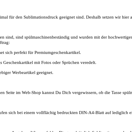
timal für den Sublimationsdruck geeignet sind. Deshalb setzen wir hier
hen sind, sind spülmaschinenbeständig und wurden mit der hochwertige
ftrag:
net sich perfekt für Premiumgeschenkartikel.
ls Geschenkartikel mit Fotos oder Sprüchen veredelt.
ebiger Werbeartikel geeignet.
ligen Seite im Web-Shop kannst Du Dich vergewissern, ob die Tasse spül
aufen sich bei einem vollflächig bedruckten DIN-A4-Blatt auf lediglic