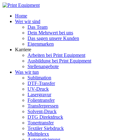
Home
Wer wir sind
Das Team
Dein Mehrwert bei uns
Das sagen unsere Kunden
Eigenmarken
Karriere
Arbeiten bei Print Equipment
Ausbildung bei Print Equipment
Stellenangebote
Was wir tun
Sublimation
DTF-Transfer
UV-Druck
Lasergravur
Folientransfer
Transferpressen
Solvent-Druck
DTG Direktdruck
Tonertransfer
Textiler Siebdruck
Multiplexx
Automatisierung