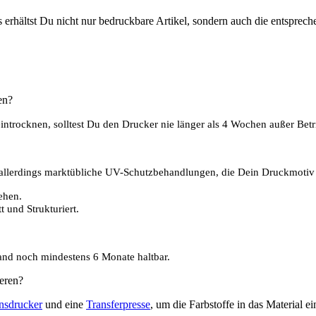
s erhältst Du nicht nur bedruckbare Artikel, sondern auch die entsprec
en?
 eintrocknen, solltest Du den Drucker nie länger als 4 Wochen außer Be
 allerdings marktübliche UV-Schutzbehandlungen, die Dein Druckmotiv vo
ehen.
 und Strukturiert.
and noch mindestens 6 Monate haltbar.
eren?
nsdrucker
und eine
Transferpresse
, um die Farbstoffe in das Material 