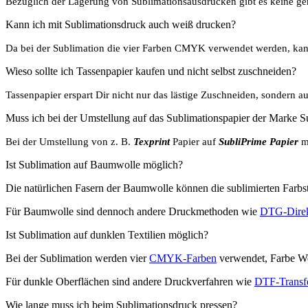
Bezüglich der Lagerung von Sublimationsausdrucken gibt es keine 
Kann ich mit Sublimationsdruck auch weiß drucken?
Da bei der Sublimation die vier Farben CMYK verwendet werden, kanns
Wieso sollte ich Tassenpapier kaufen und nicht selbst zuschneiden?
Tassenpapier erspart Dir nicht nur das lästige Zuschneiden, sondern a
Muss ich bei der Umstellung auf das Sublimationspapier der Marke S
Bei der Umstellung von z. B.
Texprint
Papier auf
SubliPrime Papier
mu
Ist Sublimation auf Baumwolle möglich?
Die natürlichen Fasern der Baumwolle können die sublimierten Farbsto
Für Baumwolle sind dennoch andere Druckmethoden wie
DTG-Direk
Ist Sublimation auf dunklen Textilien möglich?
Bei der Sublimation werden vier
CMYK-Farben
verwendet, Farbe Wei
Für dunkle Oberflächen sind andere Druckverfahren wie
DTF-Transf
Wie lange muss ich beim Sublimationsdruck pressen?