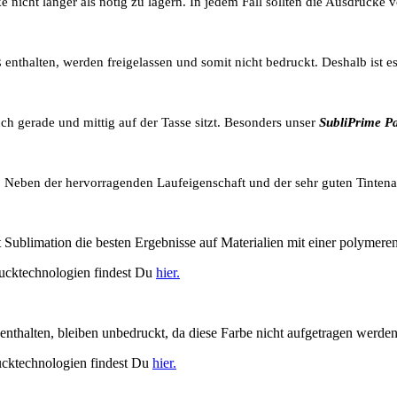
 nicht länger als nötig zu lagern.
In jedem Fall sollten die Ausdrucke
enthalten, werden freigelassen und somit nicht bedruckt. Deshalb ist 
uch gerade und mittig auf der Tasse sitzt. Besonders unser
SubliPrime P
ch. Neben der hervorragenden Laufeigenschaft und der sehr guten Tinte
 Sublimation die besten Ergebnisse auf Materialien mit einer polymere
rucktechnologien findest Du
hier.
thalten, bleiben unbedruckt, da diese Farbe nicht aufgetragen werden
rucktechnologien findest Du
hier.