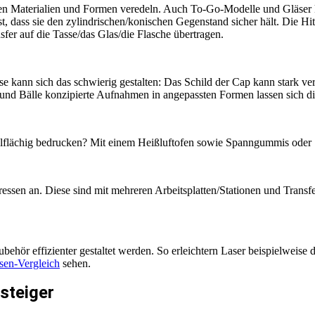
lichen Materialien und Formen veredeln. Auch To-Go-Modelle und Gläse
 ist, dass sie den zylindrischen/konischen Gegenstand sicher hält. Die
fer auf die Tasse/das Glas/die Flasche übertragen.
 kann sich das schwierig gestalten: Das Schild der Cap kann stark verf
ps und Bälle konzipierte Aufnahmen in angepassten Formen lassen sich d
llflächig bedrucken? Mit einem Heißluftofen sowie Spanngummis oder 
pressen an. Diese sind mit mehreren Arbeitsplatten/Stationen und Transf
ubehör effizienter gestaltet werden. So erleichtern Laser beispielweis
sen-Vergleich
sehen.
steiger