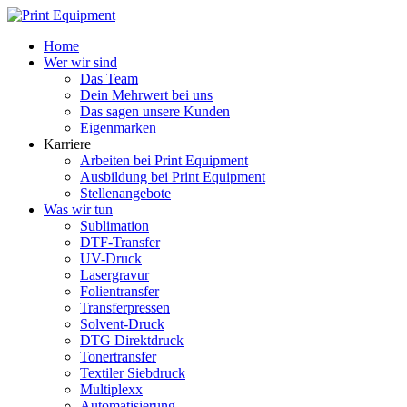
Home
Wer wir sind
Das Team
Dein Mehrwert bei uns
Das sagen unsere Kunden
Eigenmarken
Karriere
Arbeiten bei Print Equipment
Ausbildung bei Print Equipment
Stellenangebote
Was wir tun
Sublimation
DTF-Transfer
UV-Druck
Lasergravur
Folientransfer
Transferpressen
Solvent-Druck
DTG Direktdruck
Tonertransfer
Textiler Siebdruck
Multiplexx
Automatisierung